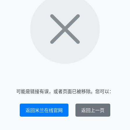
可能是链接有误，或者页面已被移除。您可以：
返回米兰在线官网
返回上一页