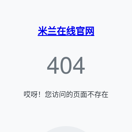
米兰在线官网
404
哎呀！您访问的页面不存在