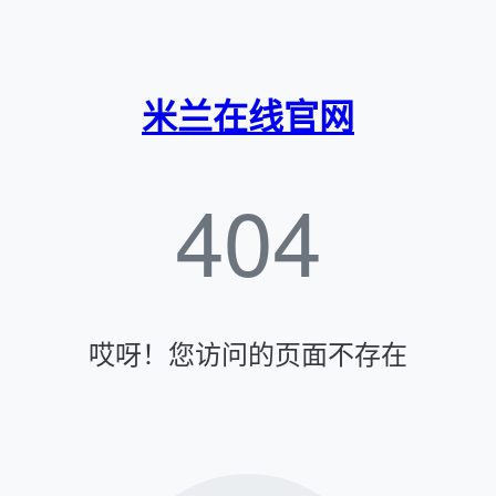
米兰在线官网
404
哎呀！您访问的页面不存在