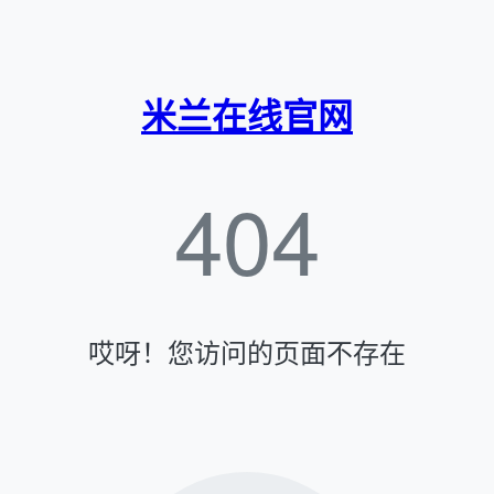
米兰在线官网
404
哎呀！您访问的页面不存在