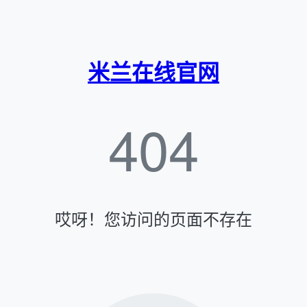
米兰在线官网
404
哎呀！您访问的页面不存在