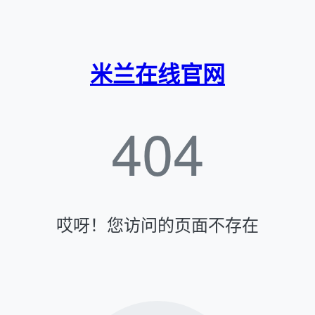
米兰在线官网
404
哎呀！您访问的页面不存在