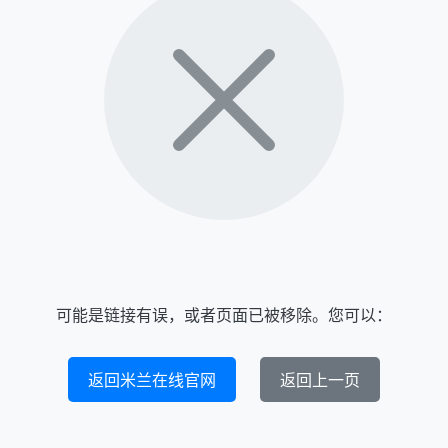
可能是链接有误，或者页面已被移除。您可以：
返回米兰在线官网
返回上一页