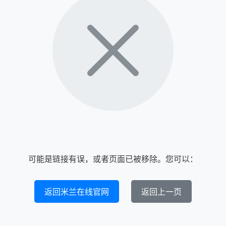
可能是链接有误，或者页面已被移除。您可以：
返回米兰在线官网
返回上一页