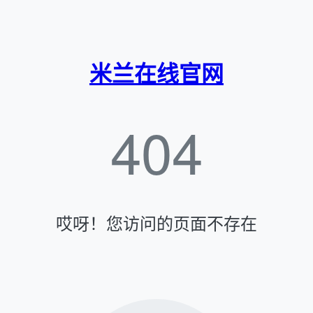
米兰在线官网
404
哎呀！您访问的页面不存在