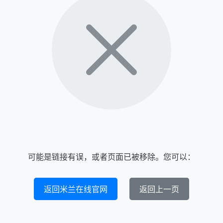
可能是链接有误，或者页面已被移除。您可以：
返回米兰在线官网
返回上一页