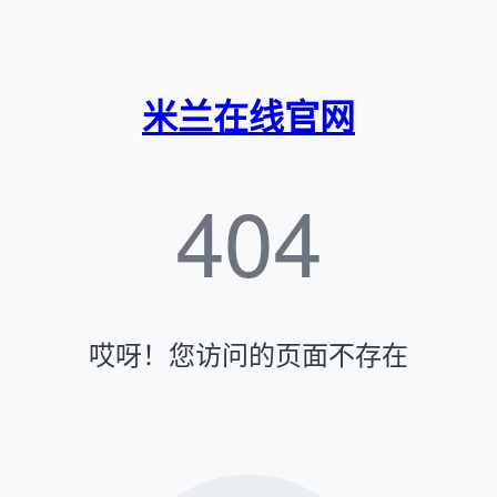
米兰在线官网
404
哎呀！您访问的页面不存在