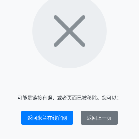
可能是链接有误，或者页面已被移除。您可以：
返回米兰在线官网
返回上一页