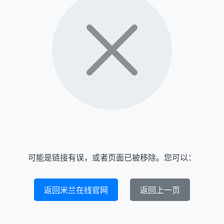
可能是链接有误，或者页面已被移除。您可以：
返回米兰在线官网
返回上一页